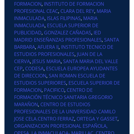
FORMACION
,
INSTITUTO DE FORMACION
PROFESIONAL CEAC
,
CLARA DEL REY
,
MARIA
INMACULADA
,
ISLAS FILIPINAS
,
MARIA
INMACULADA
,
ESCUELA SUPERIOR DE
PUBLICIDAD
,
GONZALEZ CAÑADAS
,
IED
MADRID ENSEÑANZAS PROFESIONALES
,
SANTA
BARBARA
,
AFUERA II
,
INSTITUTO TECNICO DE
ESTUDIOS PROFESIONALES
,
JUAN DE LA
CIERVA
,
JESUS MARIA
,
SANTA MARIA DEL VALLE
CEP
,
CODESA
,
ESCUELA EUROPEA AYUDANTES
DE DIRECCION
,
SAN ROMAN ESCUELA DE
ESTUDIOS SUPERIORES
,
ESCUELA SUPERIOR DE
FORMACION
,
PACIFICO
,
CENTRO DE
FORMACIÓN TÉCNICO SANITARIA GREGORIO
MARAÑON
,
CENTRO DE ESTUDIOS
PROFESIONALES DE LA UNIVERSIDAD CAMILO
JOSE CELA.CENTRO FERRAZ
,
ORTEGA Y GASSET
,
ORGANIZACION PROFESIONAL ESPAÑOLA,
OPESA
,
LA INMACULADA- MARILLAC
,
CENTRO