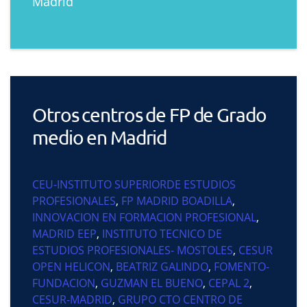
Madrid
Otros centros de FP de Grado
medio en Madrid
CEU-INSTITUTO SUPERIORDE ESTUDIOS
PROFESIONALES
,
FP MADRID BOADILLA
,
INNOVACION EN FORMACION PROFESIONAL
,
MADRID EEP
,
INSTITUTO TECNICO DE
ESTUDIOS PROFESIONALES- MOSTOLES
,
CESUR
OPEN HELICON
,
BEATRIZ GALINDO
,
FOMENTO-
FUNDACION
,
GUZMAN EL BUENO
,
CEPAL 2
,
CESUR-MADRID
,
GRUPO CTO CENTRO DE