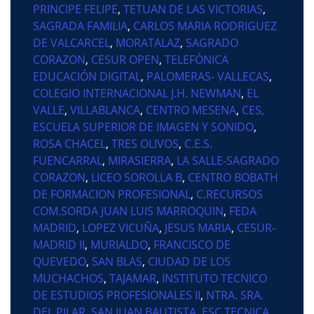
PRINCIPE FELIPE
,
TETUAN DE LAS VICTORIAS
,
SAGRADA FAMILIA
,
CARLOS MARIA RODRIGUEZ
DE VALCARCEL
,
MORATALAZ
,
SAGRADO
CORAZON
,
CESUR OPEN
,
TELEFÓNICA
EDUCACIÓN DIGITAL
,
PALOMERAS- VALLECAS
,
COLEGIO INTERNACIONAL J.H. NEWMAN
,
EL
VALLE
,
VILLABLANCA
,
CENTRO MESENA
,
CES,
ESCUELA SUPERIOR DE IMAGEN Y SONIDO
,
ROSA CHACEL
,
TRES OLIVOS
,
C.E.S.
FUENCARRAL
,
MIRASIERRA
,
LA SALLE-SAGRADO
CORAZON
,
LICEO SOROLLA B
,
CENTRO BOBATH
DE FORMACION PROFESIONAL
,
C.RECURSOS
COM.SORDA JUAN LUIS MARROQUIN
,
FEDA
MADRID
,
LOPEZ VICUÑA
,
JESUS MARIA
,
CESUR-
MADRID II
,
MURIALDO
,
FRANCISCO DE
QUEVEDO
,
SAN BLAS
,
CIUDAD DE LOS
MUCHACHOS
,
TAJAMAR
,
INSTITUTO TECNICO
DE ESTUDIOS PROFESIONALES II
,
NTRA. SRA.
DEL PILAR
,
SAN JUAN BAUTISTA
,
ESC.TECNICA