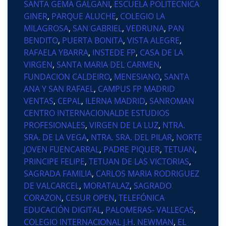
SANTA GEMA GALGANI
,
ESCUELA POLITECNICA
GINER
,
PARQUE ALUCHE
,
COLEGIO LA
MILAGROSA
,
SAN GABRIEL
,
VEDRUNA
,
PAN
BENDITO
,
PUERTA BONITA
,
VISTA ALEGRE
,
RAFAELA YBARRA
,
INSTEDE FP
,
CASA DE LA
VIRGEN
,
SANTA MARIA DEL CARMEN
,
FUNDACION CALDEIRO
,
MENESIANO
,
SANTA
ANA Y SAN RAFAEL
,
CAMPUS FP MADRID
VENTAS
,
CEPAL
,
ILERNA MADRID
,
SANROMAN
CENTRO INTERNACIONALDE ESTUDIOS
PROFESIONALES
,
VIRGEN DE LA LUZ
,
NTRA.
SRA. DE LA VEGA
,
NTRA. SRA. DEL PILAR
,
NORTE
JOVEN FUENCARRAL
,
PADRE PIQUER
,
TETUAN
,
PRINCIPE FELIPE
,
TETUAN DE LAS VICTORIAS
,
SAGRADA FAMILIA
,
CARLOS MARIA RODRIGUEZ
DE VALCARCEL
,
MORATALAZ
,
SAGRADO
CORAZON
,
CESUR OPEN
,
TELEFÓNICA
EDUCACIÓN DIGITAL
,
PALOMERAS- VALLECAS
,
COLEGIO INTERNACIONAL J.H. NEWMAN
,
EL