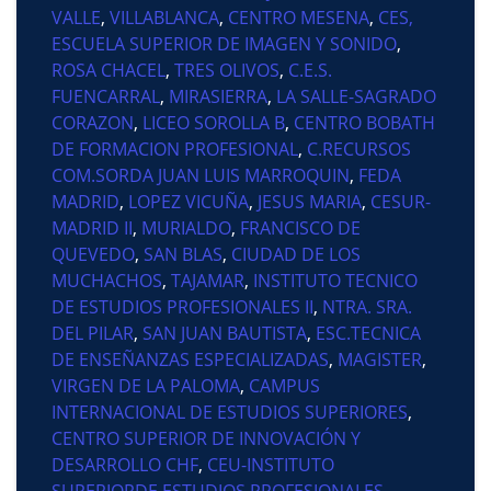
VALLE
,
VILLABLANCA
,
CENTRO MESENA
,
CES,
ESCUELA SUPERIOR DE IMAGEN Y SONIDO
,
ROSA CHACEL
,
TRES OLIVOS
,
C.E.S.
FUENCARRAL
,
MIRASIERRA
,
LA SALLE-SAGRADO
CORAZON
,
LICEO SOROLLA B
,
CENTRO BOBATH
DE FORMACION PROFESIONAL
,
C.RECURSOS
COM.SORDA JUAN LUIS MARROQUIN
,
FEDA
MADRID
,
LOPEZ VICUÑA
,
JESUS MARIA
,
CESUR-
MADRID II
,
MURIALDO
,
FRANCISCO DE
QUEVEDO
,
SAN BLAS
,
CIUDAD DE LOS
MUCHACHOS
,
TAJAMAR
,
INSTITUTO TECNICO
DE ESTUDIOS PROFESIONALES II
,
NTRA. SRA.
DEL PILAR
,
SAN JUAN BAUTISTA
,
ESC.TECNICA
DE ENSEÑANZAS ESPECIALIZADAS
,
MAGISTER
,
VIRGEN DE LA PALOMA
,
CAMPUS
INTERNACIONAL DE ESTUDIOS SUPERIORES
,
CENTRO SUPERIOR DE INNOVACIÓN Y
DESARROLLO CHF
,
CEU-INSTITUTO
SUPERIORDE ESTUDIOS PROFESIONALES
,