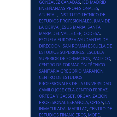
GONZALEZ CAÑADAS
,
IED MADRID
ENSEÑANZAS PROFESIONALES
,
AFUERA II
,
INSTITUTO TECNICO DE
ESTUDIOS PROFESIONALES
,
JUAN DE
LA CIERVA
,
JESUS MARIA
,
SANTA
MARIA DEL VALLE CEP
,
CODESA
,
ESCUELA EUROPEA AYUDANTES DE
DIRECCION
,
SAN ROMAN ESCUELA DE
ESTUDIOS SUPERIORES
,
ESCUELA
SUPERIOR DE FORMACION
,
PACIFICO
,
CENTRO DE FORMACIÓN TÉCNICO
SANITARIA GREGORIO MARAÑON
,
CENTRO DE ESTUDIOS
PROFESIONALES DE LA UNIVERSIDAD
CAMILO JOSE CELA.CENTRO FERRAZ
,
ORTEGA Y GASSET
,
ORGANIZACION
PROFESIONAL ESPAÑOLA, OPESA
,
LA
INMACULADA- MARILLAC
,
CENTRO DE
ESTUDIOS FINANCIEROS
,
MOPE
,