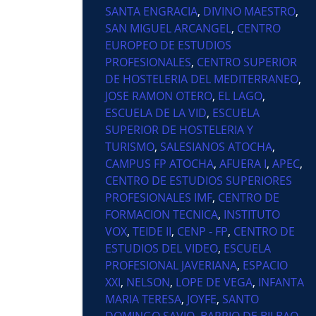
SANTA ENGRACIA
,
DIVINO MAESTRO
,
SAN MIGUEL ARCANGEL
,
CENTRO
EUROPEO DE ESTUDIOS
PROFESIONALES
,
CENTRO SUPERIOR
DE HOSTELERIA DEL MEDITERRANEO
,
JOSE RAMON OTERO
,
EL LAGO
,
ESCUELA DE LA VID
,
ESCUELA
SUPERIOR DE HOSTELERIA Y
TURISMO
,
SALESIANOS ATOCHA
,
CAMPUS FP ATOCHA
,
AFUERA I
,
APEC
,
CENTRO DE ESTUDIOS SUPERIORES
PROFESIONALES IMF
,
CENTRO DE
FORMACION TECNICA
,
INSTITUTO
VOX
,
TEIDE II
,
CENP - FP
,
CENTRO DE
ESTUDIOS DEL VIDEO
,
ESCUELA
PROFESIONAL JAVERIANA
,
ESPACIO
XXI
,
NELSON
,
LOPE DE VEGA
,
INFANTA
MARIA TERESA
,
JOYFE
,
SANTO
DOMINGO SAVIO
,
BARRIO DE BILBAO
,