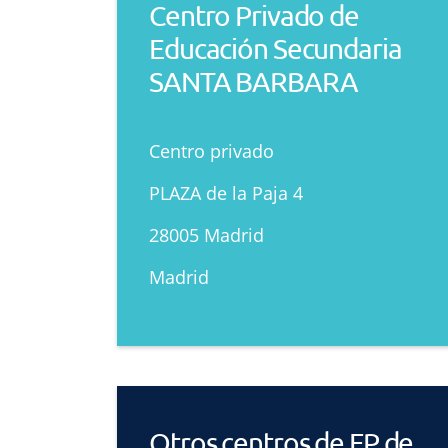
Centro Privado de
Educación Secundaria
SANTA BARBARA
Centro privado
PLAZA de la Paja 4
28005 Madrid
Madrid
Otros centros de FP de