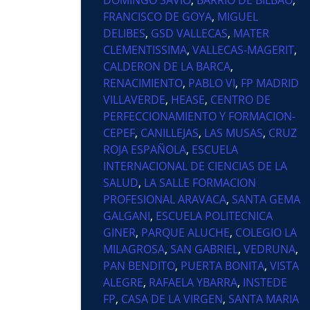
FRANCISCO DE GOYA
,
MIGUEL
DELIBES
,
GSD VALLECAS
,
MATER
CLEMENTISSIMA
,
VALLECAS-MAGERIT
,
CALDERON DE LA BARCA
,
RENACIMIENTO
,
PABLO VI
,
FP MADRID
VILLAVERDE
,
HEASE
,
CENTRO DE
PERFECCIONAMIENTO Y FORMACION-
CEPEF
,
CANILLEJAS
,
LAS MUSAS
,
CRUZ
ROJA ESPAÑOLA
,
ESCUELA
INTERNACIONAL DE CIENCIAS DE LA
SALUD
,
LA SALLE FORMACION
PROFESIONAL ARAVACA
,
SANTA GEMA
GALGANI
,
ESCUELA POLITECNICA
GINER
,
PARQUE ALUCHE
,
COLEGIO LA
MILAGROSA
,
SAN GABRIEL
,
VEDRUNA
,
PAN BENDITO
,
PUERTA BONITA
,
VISTA
ALEGRE
,
RAFAELA YBARRA
,
INSTEDE
FP
,
CASA DE LA VIRGEN
,
SANTA MARIA