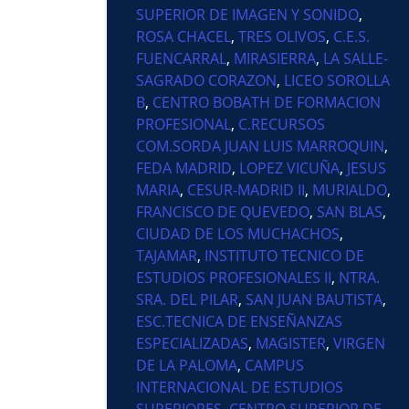
SUPERIOR DE IMAGEN Y SONIDO
,
ROSA CHACEL
,
TRES OLIVOS
,
C.E.S.
FUENCARRAL
,
MIRASIERRA
,
LA SALLE-
SAGRADO CORAZON
,
LICEO SOROLLA
B
,
CENTRO BOBATH DE FORMACION
PROFESIONAL
,
C.RECURSOS
COM.SORDA JUAN LUIS MARROQUIN
,
FEDA MADRID
,
LOPEZ VICUÑA
,
JESUS
MARIA
,
CESUR-MADRID II
,
MURIALDO
,
FRANCISCO DE QUEVEDO
,
SAN BLAS
,
CIUDAD DE LOS MUCHACHOS
,
TAJAMAR
,
INSTITUTO TECNICO DE
ESTUDIOS PROFESIONALES II
,
NTRA.
SRA. DEL PILAR
,
SAN JUAN BAUTISTA
,
ESC.TECNICA DE ENSEÑANZAS
ESPECIALIZADAS
,
MAGISTER
,
VIRGEN
DE LA PALOMA
,
CAMPUS
INTERNACIONAL DE ESTUDIOS
SUPERIORES
,
CENTRO SUPERIOR DE