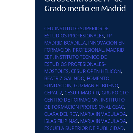
Grado medio en Madrid
CEU-INSTITUTO SUPERIORDE
ESTUDIOS PROFESIONALES
,
FP
MADRID BOADILLA
,
INNOVACION EN
FORMACION PROFESIONAL
,
MADRID
EEP
,
INSTITUTO TECNICO DE
ESTUDIOS PROFESIONALES-
MOSTOLES
,
CESUR OPEN HELICON
,
BEATRIZ GALINDO
,
FOMENTO-
FUNDACION
,
GUZMAN EL BUENO
,
CEPAL 2
,
CESUR-MADRID
,
GRUPO CTO
CENTRO DE FORMACION
,
INSTITUTO
DE FORMACION PROFESIONAL CEAC
,
CLARA DEL REY
,
MARIA INMACULADA
,
ISLAS FILIPINAS
,
MARIA INMACULADA
,
ESCUELA SUPERIOR DE PUBLICIDAD
,