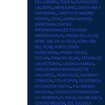
DEL CARMEN
,
TEIDE IV
,
FUNDACION
CALDEIRO
,
MENESIANO
,
SANTA ANA Y
SAN RAFAEL
,
CAMPUS FP MADRID
VENTAS
,
CEPAL
,
ILERNA MADRID
,
SANROMAN CENTRO
INTERNACIONALDE ESTUDIOS
PROFESIONALES
,
VIRGEN DE LA LUZ
,
NTRA. SRA. DE LA VEGA
,
NTRA. SRA.
DEL PILAR
,
NORTE JOVEN
FUENCARRAL
,
PADRE PIQUER
,
TETUAN
,
PRINCIPE FELIPE
,
TETUAN DE
LAS VICTORIAS
,
SAGRADA FAMILIA
,
CARLOS MARIA RODRIGUEZ DE
VALCARCEL
,
MORATALAZ
,
SAGRADO
CORAZON
,
CESUR OPEN
,
TELEFÓNICA
EDUCACIÓN DIGITAL
,
PALOMERAS-
VALLECAS
,
COLEGIO INTERNACIONAL
J.H. NEWMAN
,
EL VALLE
,
VILLABLANCA
,
CENTRO MESENA
,
CES, ESCUELA