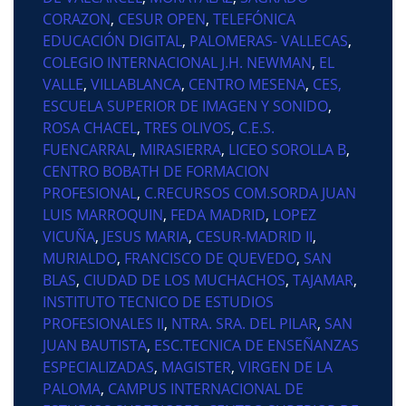
CORAZON
,
CESUR OPEN
,
TELEFÓNICA
EDUCACIÓN DIGITAL
,
PALOMERAS- VALLECAS
,
COLEGIO INTERNACIONAL J.H. NEWMAN
,
EL
VALLE
,
VILLABLANCA
,
CENTRO MESENA
,
CES,
ESCUELA SUPERIOR DE IMAGEN Y SONIDO
,
ROSA CHACEL
,
TRES OLIVOS
,
C.E.S.
FUENCARRAL
,
MIRASIERRA
,
LICEO SOROLLA B
,
CENTRO BOBATH DE FORMACION
PROFESIONAL
,
C.RECURSOS COM.SORDA JUAN
LUIS MARROQUIN
,
FEDA MADRID
,
LOPEZ
VICUÑA
,
JESUS MARIA
,
CESUR-MADRID II
,
MURIALDO
,
FRANCISCO DE QUEVEDO
,
SAN
BLAS
,
CIUDAD DE LOS MUCHACHOS
,
TAJAMAR
,
INSTITUTO TECNICO DE ESTUDIOS
PROFESIONALES II
,
NTRA. SRA. DEL PILAR
,
SAN
JUAN BAUTISTA
,
ESC.TECNICA DE ENSEÑANZAS
ESPECIALIZADAS
,
MAGISTER
,
VIRGEN DE LA
PALOMA
,
CAMPUS INTERNACIONAL DE