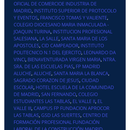
OFICIAL DE COMERCIOE INDUSTRIA DE
MADRID
,
INSTITUTO SUPERIOR DE PROTOCOLO
Y EVENTOS
,
FRANCISCO TOMAS Y VALIENTE
,
COLEGIO DIOCESANO MARIA INMACULADA -
JOAQUIN TURINA
,
INSTITUCION PROFESIONAL
SALESIANA
,
LA SALLE
,
SANTA MARIA DE LOS
APOSTOLES
,
CID CAMPEADOR
,
INSTITUTO
POLITECNICO N.1 DEL EJERCITO
,
LEONARDO DA
VINCI
,
BIENAVENTURADA VIRGEN MARIA
,
NTRA.
SRA. DE LAS ESCUELAS PIAS
,
FP MADRID
ALUCHE
,
ALUCHE
,
SANTA MARIA LA BLANCA
,
SAGRADO CORAZON DE JESUS
,
CIUDAD
ESCOLAR
,
HOTEL ESCUELA DE LA COMUNIDAD
DE MADRID
,
SAN FERNANDO
,
COLEGIO
ESTUDIANTES LAS TABLAS
,
EL VALLE II
,
EL
VALLE III
,
CAMPUS FP FUNDACION APROCOR
LAS TABLAS
,
GSD LAS SUERTES
,
CENTRO DE
FORMACIÓN PROFESIONAL FUNDACIÓN
LABORAL DE LA CONSTRUCCIÓN MADRID
,