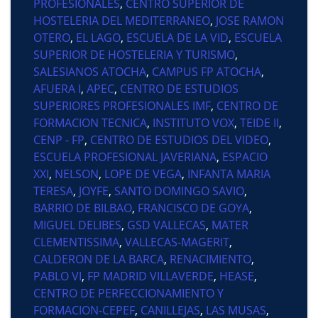
PROFESIONALES
,
CENTRO SUPERIOR DE
HOSTELERIA DEL MEDITERRANEO
,
JOSE RAMON
OTERO
,
EL LAGO
,
ESCUELA DE LA VID
,
ESCUELA
SUPERIOR DE HOSTELERIA Y TURISMO
,
SALESIANOS ATOCHA
,
CAMPUS FP ATOCHA
,
AFUERA I
,
APEC
,
CENTRO DE ESTUDIOS
SUPERIORES PROFESIONALES IMF
,
CENTRO DE
FORMACION TECNICA
,
INSTITUTO VOX
,
TEIDE II
,
CENP - FP
,
CENTRO DE ESTUDIOS DEL VIDEO
,
ESCUELA PROFESIONAL JAVERIANA
,
ESPACIO
XXI
,
NELSON
,
LOPE DE VEGA
,
INFANTA MARIA
TERESA
,
JOYFE
,
SANTO DOMINGO SAVIO
,
BARRIO DE BILBAO
,
FRANCISCO DE GOYA
,
MIGUEL DELIBES
,
GSD VALLECAS
,
MATER
CLEMENTISSIMA
,
VALLECAS-MAGERIT
,
CALDERON DE LA BARCA
,
RENACIMIENTO
,
PABLO VI
,
FP MADRID VILLAVERDE
,
HEASE
,
CENTRO DE PERFECCIONAMIENTO Y
FORMACION-CEPEF
,
CANILLEJAS
,
LAS MUSAS
,