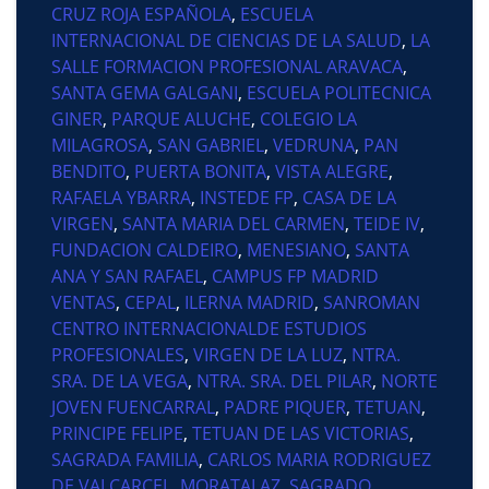
CRUZ ROJA ESPAÑOLA
,
ESCUELA
INTERNACIONAL DE CIENCIAS DE LA SALUD
,
LA
SALLE FORMACION PROFESIONAL ARAVACA
,
SANTA GEMA GALGANI
,
ESCUELA POLITECNICA
GINER
,
PARQUE ALUCHE
,
COLEGIO LA
MILAGROSA
,
SAN GABRIEL
,
VEDRUNA
,
PAN
BENDITO
,
PUERTA BONITA
,
VISTA ALEGRE
,
RAFAELA YBARRA
,
INSTEDE FP
,
CASA DE LA
VIRGEN
,
SANTA MARIA DEL CARMEN
,
TEIDE IV
,
FUNDACION CALDEIRO
,
MENESIANO
,
SANTA
ANA Y SAN RAFAEL
,
CAMPUS FP MADRID
VENTAS
,
CEPAL
,
ILERNA MADRID
,
SANROMAN
CENTRO INTERNACIONALDE ESTUDIOS
PROFESIONALES
,
VIRGEN DE LA LUZ
,
NTRA.
SRA. DE LA VEGA
,
NTRA. SRA. DEL PILAR
,
NORTE
JOVEN FUENCARRAL
,
PADRE PIQUER
,
TETUAN
,
PRINCIPE FELIPE
,
TETUAN DE LAS VICTORIAS
,
SAGRADA FAMILIA
,
CARLOS MARIA RODRIGUEZ
DE VALCARCEL
,
MORATALAZ
,
SAGRADO