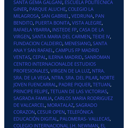
SANTA GEMA GALGANI
,
ESCUELA POLITECNICA
GINER
,
PARQUE ALUCHE
,
COLEGIO LA
MILAGROSA
,
SAN GABRIEL
,
VEDRUNA
,
PAN
BENDITO
,
PUERTA BONITA
,
VISTA ALEGRE
,
RAFAELA YBARRA
,
INSTEDE FP
,
CASA DE LA
VIRGEN
,
SANTA MARIA DEL CARMEN
,
TEIDE IV
,
FUNDACION CALDEIRO
,
MENESIANO
,
SANTA
ANA Y SAN RAFAEL
,
CAMPUS FP MADRID
VENTAS
,
CEPAL
,
ILERNA MADRID
,
SANROMAN
CENTRO INTERNACIONALDE ESTUDIOS
PROFESIONALES
,
VIRGEN DE LA LUZ
,
NTRA.
SRA. DE LA VEGA
,
NTRA. SRA. DEL PILAR
,
NORTE
JOVEN FUENCARRAL
,
PADRE PIQUER
,
TETUAN
,
PRINCIPE FELIPE
,
TETUAN DE LAS VICTORIAS
,
SAGRADA FAMILIA
,
CARLOS MARIA RODRIGUEZ
DE VALCARCEL
,
MORATALAZ
,
SAGRADO
CORAZON
,
CESUR OPEN
,
TELEFÓNICA
EDUCACIÓN DIGITAL
,
PALOMERAS- VALLECAS
,
COLEGIO INTERNACIONAL J.H. NEWMAN
,
EL