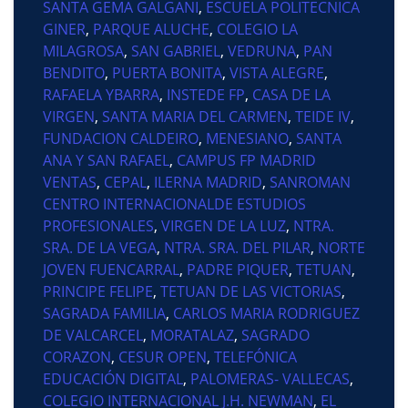
SANTA GEMA GALGANI
,
ESCUELA POLITECNICA
GINER
,
PARQUE ALUCHE
,
COLEGIO LA
MILAGROSA
,
SAN GABRIEL
,
VEDRUNA
,
PAN
BENDITO
,
PUERTA BONITA
,
VISTA ALEGRE
,
RAFAELA YBARRA
,
INSTEDE FP
,
CASA DE LA
VIRGEN
,
SANTA MARIA DEL CARMEN
,
TEIDE IV
,
FUNDACION CALDEIRO
,
MENESIANO
,
SANTA
ANA Y SAN RAFAEL
,
CAMPUS FP MADRID
VENTAS
,
CEPAL
,
ILERNA MADRID
,
SANROMAN
CENTRO INTERNACIONALDE ESTUDIOS
PROFESIONALES
,
VIRGEN DE LA LUZ
,
NTRA.
SRA. DE LA VEGA
,
NTRA. SRA. DEL PILAR
,
NORTE
JOVEN FUENCARRAL
,
PADRE PIQUER
,
TETUAN
,
PRINCIPE FELIPE
,
TETUAN DE LAS VICTORIAS
,
SAGRADA FAMILIA
,
CARLOS MARIA RODRIGUEZ
DE VALCARCEL
,
MORATALAZ
,
SAGRADO
CORAZON
,
CESUR OPEN
,
TELEFÓNICA
EDUCACIÓN DIGITAL
,
PALOMERAS- VALLECAS
,
COLEGIO INTERNACIONAL J.H. NEWMAN
,
EL