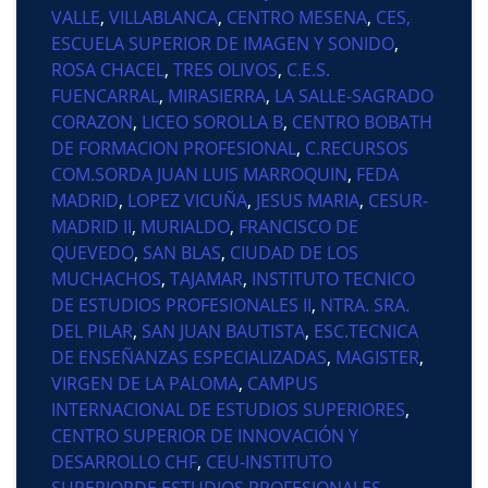
VALLE
,
VILLABLANCA
,
CENTRO MESENA
,
CES,
ESCUELA SUPERIOR DE IMAGEN Y SONIDO
,
ROSA CHACEL
,
TRES OLIVOS
,
C.E.S.
FUENCARRAL
,
MIRASIERRA
,
LA SALLE-SAGRADO
CORAZON
,
LICEO SOROLLA B
,
CENTRO BOBATH
DE FORMACION PROFESIONAL
,
C.RECURSOS
COM.SORDA JUAN LUIS MARROQUIN
,
FEDA
MADRID
,
LOPEZ VICUÑA
,
JESUS MARIA
,
CESUR-
MADRID II
,
MURIALDO
,
FRANCISCO DE
QUEVEDO
,
SAN BLAS
,
CIUDAD DE LOS
MUCHACHOS
,
TAJAMAR
,
INSTITUTO TECNICO
DE ESTUDIOS PROFESIONALES II
,
NTRA. SRA.
DEL PILAR
,
SAN JUAN BAUTISTA
,
ESC.TECNICA
DE ENSEÑANZAS ESPECIALIZADAS
,
MAGISTER
,
VIRGEN DE LA PALOMA
,
CAMPUS
INTERNACIONAL DE ESTUDIOS SUPERIORES
,
CENTRO SUPERIOR DE INNOVACIÓN Y
DESARROLLO CHF
,
CEU-INSTITUTO
SUPERIORDE ESTUDIOS PROFESIONALES
,