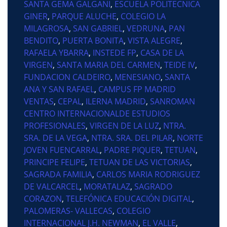
SANTA GEMA GALGANI
,
ESCUELA POLITECNICA
GINER
,
PARQUE ALUCHE
,
COLEGIO LA
MILAGROSA
,
SAN GABRIEL
,
VEDRUNA
,
PAN
BENDITO
,
PUERTA BONITA
,
VISTA ALEGRE
,
RAFAELA YBARRA
,
INSTEDE FP
,
CASA DE LA
VIRGEN
,
SANTA MARIA DEL CARMEN
,
TEIDE IV
,
FUNDACION CALDEIRO
,
MENESIANO
,
SANTA
ANA Y SAN RAFAEL
,
CAMPUS FP MADRID
VENTAS
,
CEPAL
,
ILERNA MADRID
,
SANROMAN
CENTRO INTERNACIONALDE ESTUDIOS
PROFESIONALES
,
VIRGEN DE LA LUZ
,
NTRA.
SRA. DE LA VEGA
,
NTRA. SRA. DEL PILAR
,
NORTE
JOVEN FUENCARRAL
,
PADRE PIQUER
,
TETUAN
,
PRINCIPE FELIPE
,
TETUAN DE LAS VICTORIAS
,
SAGRADA FAMILIA
,
CARLOS MARIA RODRIGUEZ
DE VALCARCEL
,
MORATALAZ
,
SAGRADO
CORAZON
,
TELEFÓNICA EDUCACIÓN DIGITAL
,
PALOMERAS- VALLECAS
,
COLEGIO
INTERNACIONAL J.H. NEWMAN
,
EL VALLE
,