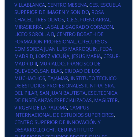
VILLABLANCA
,
CENTRO MESENA
,
CES, ESCUELA
SUPERIOR DE IMAGEN Y SONIDO
,
ROSA
CHACEL
,
TRES OLIVOS
,
C.E.S. FUENCARRAL
,
MIRASIERRA
,
LA SALLE-SAGRADO CORAZON
,
LICEO SOROLLA B
,
CENTRO BOBATH DE
FORMACION PROFESIONAL
,
C.RECURSOS
COM.SORDA JUAN LUIS MARROQUIN
,
FEDA
MADRID
,
LOPEZ VICUÑA
,
JESUS MARIA
,
CESUR-
MADRID II
,
MURIALDO
,
FRANCISCO DE
QUEVEDO
,
SAN BLAS
,
CIUDAD DE LOS
MUCHACHOS
,
TAJAMAR
,
INSTITUTO TECNICO
DE ESTUDIOS PROFESIONALES II
,
NTRA. SRA.
DEL PILAR
,
SAN JUAN BAUTISTA
,
ESC.TECNICA
DE ENSEÑANZAS ESPECIALIZADAS
,
MAGISTER
,
VIRGEN DE LA PALOMA
,
CAMPUS
INTERNACIONAL DE ESTUDIOS SUPERIORES
,
CENTRO SUPERIOR DE INNOVACIÓN Y
DESARROLLO CHF
,
CEU-INSTITUTO
SUPERIORDE ESTUDIOS PROFESIONALES
,