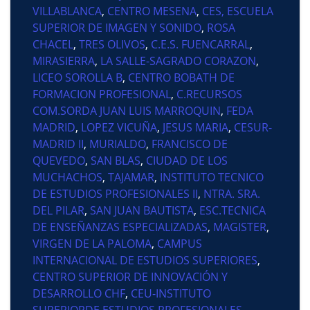
VILLABLANCA
,
CENTRO MESENA
,
CES, ESCUELA
SUPERIOR DE IMAGEN Y SONIDO
,
ROSA
CHACEL
,
TRES OLIVOS
,
C.E.S. FUENCARRAL
,
MIRASIERRA
,
LA SALLE-SAGRADO CORAZON
,
LICEO SOROLLA B
,
CENTRO BOBATH DE
FORMACION PROFESIONAL
,
C.RECURSOS
COM.SORDA JUAN LUIS MARROQUIN
,
FEDA
MADRID
,
LOPEZ VICUÑA
,
JESUS MARIA
,
CESUR-
MADRID II
,
MURIALDO
,
FRANCISCO DE
QUEVEDO
,
SAN BLAS
,
CIUDAD DE LOS
MUCHACHOS
,
TAJAMAR
,
INSTITUTO TECNICO
DE ESTUDIOS PROFESIONALES II
,
NTRA. SRA.
DEL PILAR
,
SAN JUAN BAUTISTA
,
ESC.TECNICA
DE ENSEÑANZAS ESPECIALIZADAS
,
MAGISTER
,
VIRGEN DE LA PALOMA
,
CAMPUS
INTERNACIONAL DE ESTUDIOS SUPERIORES
,
CENTRO SUPERIOR DE INNOVACIÓN Y
DESARROLLO CHF
,
CEU-INSTITUTO
SUPERIORDE ESTUDIOS PROFESIONALES
,