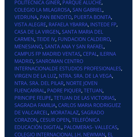
POLITECNICA GINER
,
PARQUE ALUCHE
,
COLEGIO LA MILAGROSA
,
SAN GABRIEL
,
VEDRUNA
,
PAN BENDITO
,
PUERTA BONITA
,
VISTA ALEGRE
,
RAFAELA YBARRA
,
INSTEDE FP
,
CASA DE LA VIRGEN
,
SANTA MARIA DEL
CARMEN
,
TEIDE IV
,
FUNDACION CALDEIRO
,
MENESIANO
,
SANTA ANA Y SAN RAFAEL
,
CAMPUS FP MADRID VENTAS
,
CEPAL
,
ILERNA
MADRID
,
SANROMAN CENTRO
INTERNACIONALDE ESTUDIOS PROFESIONALES
,
VIRGEN DE LA LUZ
,
NTRA. SRA. DE LA VEGA
,
NTRA. SRA. DEL PILAR
,
NORTE JOVEN
FUENCARRAL
,
PADRE PIQUER
,
TETUAN
,
PRINCIPE FELIPE
,
TETUAN DE LAS VICTORIAS
,
SAGRADA FAMILIA
,
CARLOS MARIA RODRIGUEZ
DE VALCARCEL
,
MORATALAZ
,
SAGRADO
CORAZON
,
CESUR OPEN
,
TELEFÓNICA
EDUCACIÓN DIGITAL
,
PALOMERAS- VALLECAS
,
COLEGIO INTERNACIONAL J.H. NEWMAN
,
EL