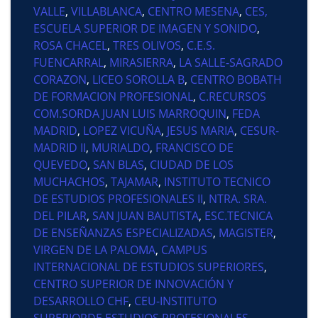
VALLE
,
VILLABLANCA
,
CENTRO MESENA
,
CES,
ESCUELA SUPERIOR DE IMAGEN Y SONIDO
,
ROSA CHACEL
,
TRES OLIVOS
,
C.E.S.
FUENCARRAL
,
MIRASIERRA
,
LA SALLE-SAGRADO
CORAZON
,
LICEO SOROLLA B
,
CENTRO BOBATH
DE FORMACION PROFESIONAL
,
C.RECURSOS
COM.SORDA JUAN LUIS MARROQUIN
,
FEDA
MADRID
,
LOPEZ VICUÑA
,
JESUS MARIA
,
CESUR-
MADRID II
,
MURIALDO
,
FRANCISCO DE
QUEVEDO
,
SAN BLAS
,
CIUDAD DE LOS
MUCHACHOS
,
TAJAMAR
,
INSTITUTO TECNICO
DE ESTUDIOS PROFESIONALES II
,
NTRA. SRA.
DEL PILAR
,
SAN JUAN BAUTISTA
,
ESC.TECNICA
DE ENSEÑANZAS ESPECIALIZADAS
,
MAGISTER
,
VIRGEN DE LA PALOMA
,
CAMPUS
INTERNACIONAL DE ESTUDIOS SUPERIORES
,
CENTRO SUPERIOR DE INNOVACIÓN Y
DESARROLLO CHF
,
CEU-INSTITUTO
SUPERIORDE ESTUDIOS PROFESIONALES
,