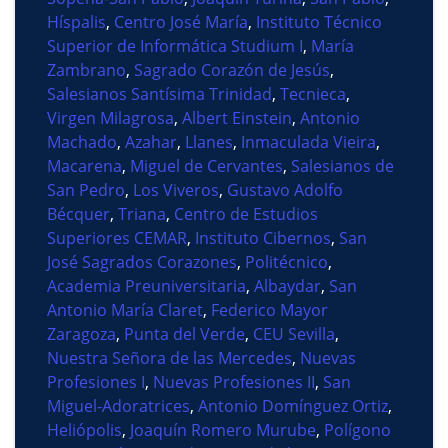
Híspalis
,
Centro José María
,
Instituto Técnico
Superior de Informática Studium I
,
María
Zambrano
,
Sagrado Corazón de Jesús
,
Salesianos Santísima Trinidad
,
Tecnieca
,
Virgen Milagrosa
,
Albert Einstein
,
Antonio
Machado
,
Azahar
,
Llanes
,
Inmaculada Vieira
,
Macarena
,
Miguel de Cervantes
,
Salesianos de
San Pedro
,
Los Viveros
,
Gustavo Adolfo
Bécquer
,
Triana
,
Centro de Estudios
Superiores CEMAR
,
Instituto Cibernos
,
San
José Sagrados Corazones
,
Politécnico
,
Academia Preuniversitaria
,
Albaydar
,
San
Antonio María Claret
,
Federico Mayor
Zaragoza
,
Punta del Verde
,
CEU Sevilla
,
Nuestra Señora de las Mercedes
,
Nuevas
Profesiones I
,
Nuevas Profesiones II
,
San
Miguel-Adoratrices
,
Antonio Domínguez Ortiz
,
Heliópolis
,
Joaquín Romero Murube
,
Polígono