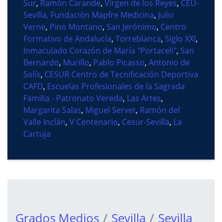
Sur
,
Ramón Carande
,
Virgen de los Reyes
,
CEU-
Sevilla, Fundación Mapfre Medicina
,
Julio
Verne
,
Pino Montano
,
San Jerónimo
,
Centro
Formativo de Andalucía
,
Torreblanca
,
Siglo XXI
,
Inmaculado Corazón de María "Portaceli"
,
San
Bernardo
,
Murillo
,
Pablo Picasso
,
Antonio de
Solís
,
CESUR Centro de Tecnificación Deportiva
CAFD
,
Escuelas Profesionales de la Sagrada
Familia - Patronato Vereda
,
Las Artes
,
Margarita Salas
,
Miguel Servet
,
Ramón del
Valle Inclán
,
V Centenario
,
Cesur-Sevilla
,
La
Cartuja
Grados Medios
Sevilla
Sevilla