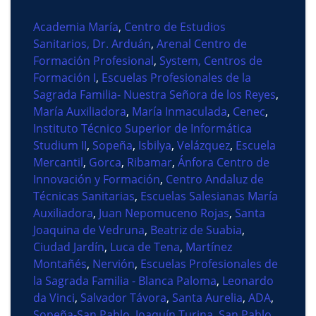
Academia María
,
Centro de Estudios
Sanitarios, Dr. Arduán
,
Arenal Centro de
Formación Profesional
,
System, Centros de
Formación I
,
Escuelas Profesionales de la
Sagrada Familia- Nuestra Señora de los Reyes
,
María Auxiliadora
,
María Inmaculada
,
Cenec
,
Instituto Técnico Superior de Informática
Studium II
,
Sopeña
,
Isbilya
,
Velázquez
,
Escuela
Mercantil
,
Gorca
,
Ribamar
,
Ánfora Centro de
Innovación y Formación
,
Centro Andaluz de
Técnicas Sanitarias
,
Escuelas Salesianas María
Auxiliadora
,
Juan Nepomuceno Rojas
,
Santa
Joaquina de Vedruna
,
Beatriz de Suabia
,
Ciudad Jardín
,
Luca de Tena
,
Martínez
Montañés
,
Nervión
,
Escuelas Profesionales de
la Sagrada Familia - Blanca Paloma
,
Leonardo
da Vinci
,
Salvador Távora
,
Santa Aurelia
,
ADA
,
Sopeña-San Pablo
,
Joaquín Turina
,
San Pablo
,