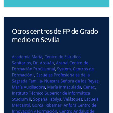
Otros centros de FP de Grado
medio en Sevilla
Academia María
,
Centro de Estudios
Sanitarios, Dr. Arduán
,
Arenal Centro de
Formación Profesional
,
System, Centros de
Formación I
,
Escuelas Profesionales de la
Sagrada Familia- Nuestra Señora de los Reyes
,
María Auxiliadora
,
María Inmaculada
,
Cenec
,
Instituto Técnico Superior de Informática
Studium II
,
Sopeña
,
Isbilya
,
Velázquez
,
Escuela
Mercantil
,
Gorca
,
Ribamar
,
Ánfora Centro de
Innovación y Formación
,
Centro Andaluz de