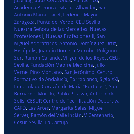
José Sagrados Corazones
,
Politécnico
,
Academia Preuniversitaria
,
Albaydar
,
San
Antonio María Claret
,
Federico Mayor
Zaragoza
,
Punta del Verde
,
CEU Sevilla
,
Nuestra Señora de las Mercedes
,
Nuevas
Profesiones I
,
Nuevas Profesiones II
,
San
Miguel-Adoratrices
,
Antonio Domínguez Ortiz
,
Heliópolis
,
Joaquín Romero Murube
,
Polígono
Sur
,
Ramón Carande
,
Virgen de los Reyes
,
CEU-
Sevilla, Fundación Mapfre Medicina
,
Julio
Verne
,
Pino Montano
,
San Jerónimo
,
Centro
Formativo de Andalucía
,
Torreblanca
,
Siglo XXI
,
Inmaculado Corazón de María "Portaceli"
,
San
Bernardo
,
Murillo
,
Pablo Picasso
,
Antonio de
Solís
,
CESUR Centro de Tecnificación Deportiva
CAFD
,
Las Artes
,
Margarita Salas
,
Miguel
Servet
,
Ramón del Valle Inclán
,
V Centenario
,
Cesur-Sevilla
,
La Cartuja