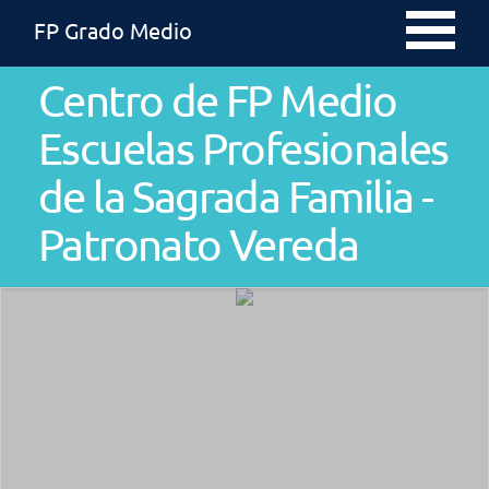
FP Grado Medio
Centro de FP Medio
Escuelas Profesionales
de la Sagrada Familia -
Patronato Vereda