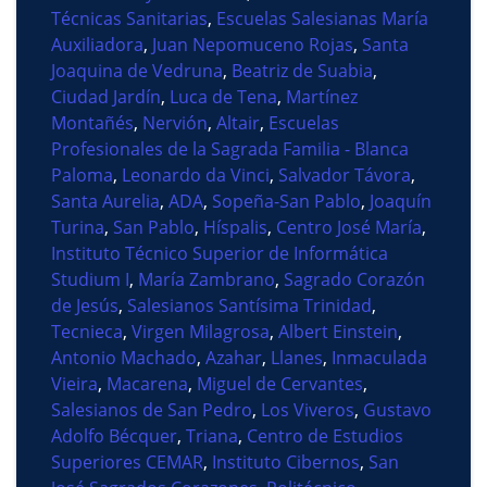
Técnicas Sanitarias
,
Escuelas Salesianas María
Auxiliadora
,
Juan Nepomuceno Rojas
,
Santa
Joaquina de Vedruna
,
Beatriz de Suabia
,
Ciudad Jardín
,
Luca de Tena
,
Martínez
Montañés
,
Nervión
,
Altair
,
Escuelas
Profesionales de la Sagrada Familia - Blanca
Paloma
,
Leonardo da Vinci
,
Salvador Távora
,
Santa Aurelia
,
ADA
,
Sopeña-San Pablo
,
Joaquín
Turina
,
San Pablo
,
Híspalis
,
Centro José María
,
Instituto Técnico Superior de Informática
Studium I
,
María Zambrano
,
Sagrado Corazón
de Jesús
,
Salesianos Santísima Trinidad
,
Tecnieca
,
Virgen Milagrosa
,
Albert Einstein
,
Antonio Machado
,
Azahar
,
Llanes
,
Inmaculada
Vieira
,
Macarena
,
Miguel de Cervantes
,
Salesianos de San Pedro
,
Los Viveros
,
Gustavo
Adolfo Bécquer
,
Triana
,
Centro de Estudios
Superiores CEMAR
,
Instituto Cibernos
,
San