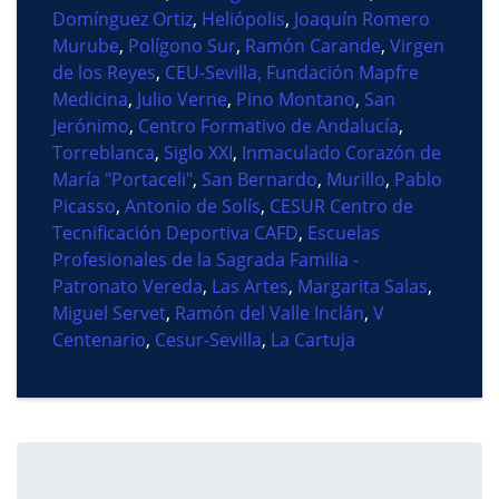
Domínguez Ortiz
,
Heliópolis
,
Joaquín Romero
Murube
,
Polígono Sur
,
Ramón Carande
,
Virgen
de los Reyes
,
CEU-Sevilla, Fundación Mapfre
Medicina
,
Julio Verne
,
Pino Montano
,
San
Jerónimo
,
Centro Formativo de Andalucía
,
Torreblanca
,
Siglo XXI
,
Inmaculado Corazón de
María "Portaceli"
,
San Bernardo
,
Murillo
,
Pablo
Picasso
,
Antonio de Solís
,
CESUR Centro de
Tecnificación Deportiva CAFD
,
Escuelas
Profesionales de la Sagrada Familia -
Patronato Vereda
,
Las Artes
,
Margarita Salas
,
Miguel Servet
,
Ramón del Valle Inclán
,
V
Centenario
,
Cesur-Sevilla
,
La Cartuja