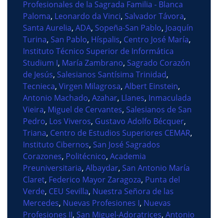
Profesionales de la Sagrada Familia - Blanca
Paloma
,
Leonardo da Vinci
,
Salvador Távora
,
Santa Aurelia
,
ADA
,
Sopeña-San Pablo
,
Joaquín
Turina
,
San Pablo
,
Híspalis
,
Centro José María
,
Instituto Técnico Superior de Informática
Studium I
,
María Zambrano
,
Sagrado Corazón
de Jesús
,
Salesianos Santísima Trinidad
,
Tecnieca
,
Virgen Milagrosa
,
Albert Einstein
,
Antonio Machado
,
Azahar
,
Llanes
,
Inmaculada
Vieira
,
Miguel de Cervantes
,
Salesianos de San
Pedro
,
Los Viveros
,
Gustavo Adolfo Bécquer
,
Triana
,
Centro de Estudios Superiores CEMAR
,
Instituto Cibernos
,
San José Sagrados
Corazones
,
Politécnico
,
Academia
Preuniversitaria
,
Albaydar
,
San Antonio María
Claret
,
Federico Mayor Zaragoza
,
Punta del
Verde
,
CEU Sevilla
,
Nuestra Señora de las
Mercedes
,
Nuevas Profesiones I
,
Nuevas
Profesiones II
,
San Miguel-Adoratrices
,
Antonio