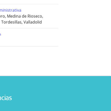
inistrativa
ro, Medina de Rioseco,
Tordesillas, Valladolid
o
ncias