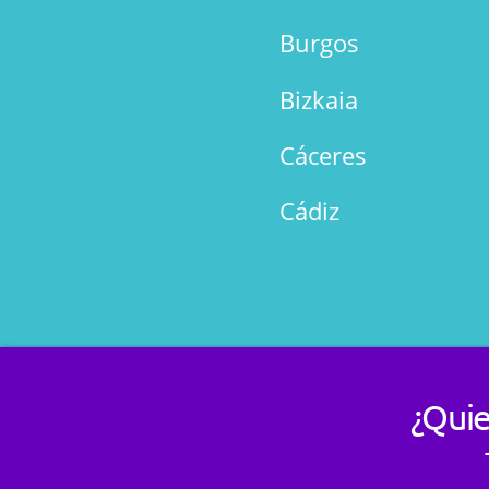
Burgos
Bizkaia
Cáceres
Cádiz
¿Quie