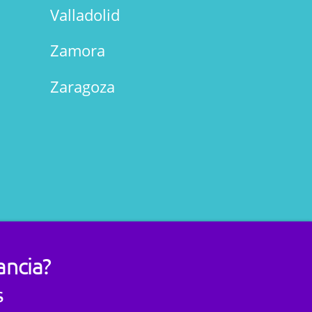
Valladolid
Zamora
Zaragoza
ancia?
s