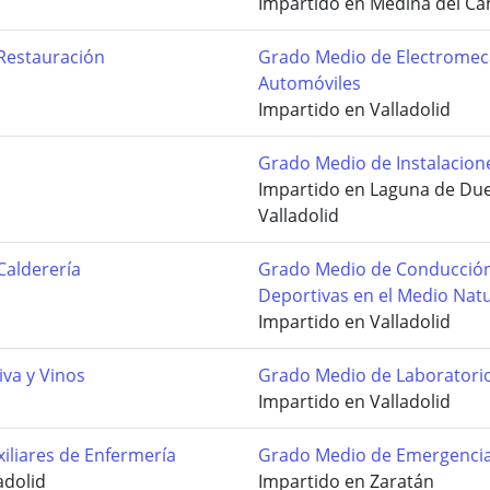
Impartido en Medina del Ca
Restauración
Grado Medio de Electromec
Automóviles
Impartido en Valladolid
Grado Medio de Instalacione
Impartido en Laguna de Du
Valladolid
Calderería
Grado Medio de Conducción 
Deportivas en el Medio Natu
Impartido en Valladolid
iva y Vinos
Grado Medio de Laboratori
Impartido en Valladolid
iliares de Enfermería
Grado Medio de Emergencias
adolid
Impartido en Zaratán