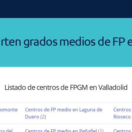
rten grados medios de FP e
Listado de centros de FPGM en Valladolid
tromonte
Centros de FP medio en Laguna de
Centros
Duero
(2)
Rioseco
na del
Centros de FP medio en Peñafiel
(1)
Centros 