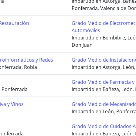
la
Impartido en Astorga, Bañe
Ponferrada, Valencia de Don 
Restauración
Grado Medio de Electromec
Automóviles
Impartido en Bembibre, Leó
Don Juan
roinformáticos y Redes
Grado Medio de Instalacione
onferrada, Robla
Impartido en Astorga, León,
Grado Medio de Farmacia y
, Ponferrada
Impartido en Bañeza, León,
iva y Vinos
Grado Medio de Mecanizad
Impartido en León, Ponferrad
Grado Medio de Cuidados Au
Ponferrada
Impartido en Bañeza, León,