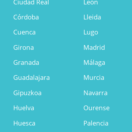
Ciudad Real
León
Córdoba
Lleida
Cuenca
Lugo
Girona
Madrid
Granada
Málaga
Guadalajara
Murcia
Gipuzkoa
Navarra
Huelva
Ourense
Huesca
Palencia