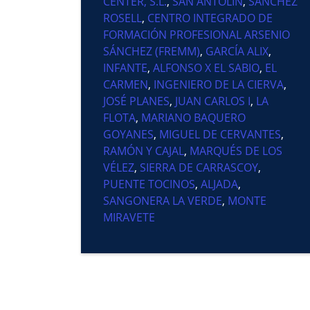
CENTER, S.L.
,
SAN ANTOLÍN
,
SÁNCHEZ
ROSELL
,
CENTRO INTEGRADO DE
FORMACIÓN PROFESIONAL ARSENIO
SÁNCHEZ (FREMM)
,
GARCÍA ALIX
,
INFANTE
,
ALFONSO X EL SABIO
,
EL
CARMEN
,
INGENIERO DE LA CIERVA
,
JOSÉ PLANES
,
JUAN CARLOS I
,
LA
FLOTA
,
MARIANO BAQUERO
GOYANES
,
MIGUEL DE CERVANTES
,
RAMÓN Y CAJAL
,
MARQUÉS DE LOS
VÉLEZ
,
SIERRA DE CARRASCOY
,
PUENTE TOCINOS
,
ALJADA
,
SANGONERA LA VERDE
,
MONTE
MIRAVETE