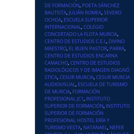
DE FORMACIÓN
,
POETA SÁNCHEZ
BAUTISTA
,
JULIÁN ROMEA
,
SEVERO
OCHOA
,
ESCUELA SUPERIOR
INTERNACIONAL
,
COLEGIO
CONCERTADO LA FLOTA MURCIA
,
CENTRO DE ESTUDIOS C.E.I.
,
DIVINO
MAESTRO
,
EL BUEN PASTOR
,
PARRA
,
CENTRO DE ESTUDIOS ENCARNA
CAMACHO
,
CENTRO DE ESTUDIOS
RADIOLÓGICOS Y DE IMAGEN DIAGNÓ
STICA
,
CESUR MURCIA
,
CESUR MURCIA
AUDIOVISUAL
,
ESCUELA DE TURISMO
DE MURCIA
,
FORMACIÓN
PROFESIONAL JC1
,
INSTITUTO
SUPERIOR DE FORMACIÓN
,
INSTITUTO
SUPERIOR DE FORMACIÓN
PROFESIONAL HOSTEL ERÍA Y
TURISMO VESTA
,
NATANAEL
,
NEFER