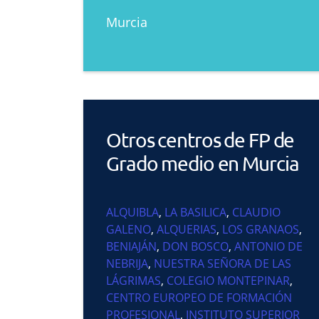
Murcia
Otros centros de FP de
Grado medio en Murcia
ALQUIBLA
,
LA BASILICA
,
CLAUDIO
GALENO
,
ALQUERIAS
,
LOS GRANAOS
,
BENIAJÁN
,
DON BOSCO
,
ANTONIO DE
NEBRIJA
,
NUESTRA SEÑORA DE LAS
LÁGRIMAS
,
COLEGIO MONTEPINAR
,
CENTRO EUROPEO DE FORMACIÓN
PROFESIONAL
,
INSTITUTO SUPERIOR