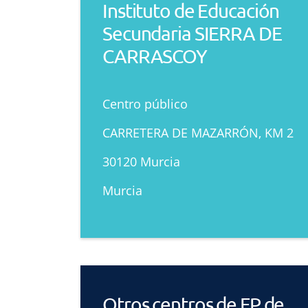
Instituto de Educación
Secundaria SIERRA DE
CARRASCOY
Centro público
CARRETERA DE MAZARRÓN, KM 2
30120 Murcia
Murcia
Otros centros de FP de