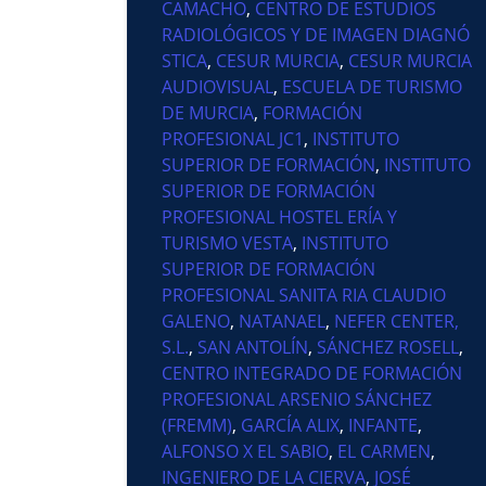
CAMACHO
,
CENTRO DE ESTUDIOS
RADIOLÓGICOS Y DE IMAGEN DIAGNÓ
STICA
,
CESUR MURCIA
,
CESUR MURCIA
AUDIOVISUAL
,
ESCUELA DE TURISMO
DE MURCIA
,
FORMACIÓN
PROFESIONAL JC1
,
INSTITUTO
SUPERIOR DE FORMACIÓN
,
INSTITUTO
SUPERIOR DE FORMACIÓN
PROFESIONAL HOSTEL ERÍA Y
TURISMO VESTA
,
INSTITUTO
SUPERIOR DE FORMACIÓN
PROFESIONAL SANITA RIA CLAUDIO
GALENO
,
NATANAEL
,
NEFER CENTER,
S.L.
,
SAN ANTOLÍN
,
SÁNCHEZ ROSELL
,
CENTRO INTEGRADO DE FORMACIÓN
PROFESIONAL ARSENIO SÁNCHEZ
(FREMM)
,
GARCÍA ALIX
,
INFANTE
,
ALFONSO X EL SABIO
,
EL CARMEN
,
INGENIERO DE LA CIERVA
,
JOSÉ