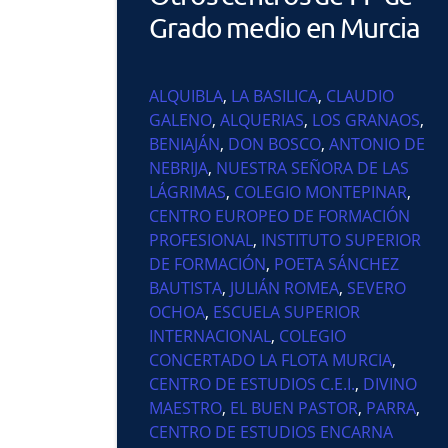
Grado medio en Murcia
ALQUIBLA
,
LA BASILICA
,
CLAUDIO
GALENO
,
ALQUERIAS
,
LOS GRANAOS
,
BENIAJÁN
,
DON BOSCO
,
ANTONIO DE
NEBRIJA
,
NUESTRA SEÑORA DE LAS
LÁGRIMAS
,
COLEGIO MONTEPINAR
,
CENTRO EUROPEO DE FORMACIÓN
PROFESIONAL
,
INSTITUTO SUPERIOR
DE FORMACIÓN
,
POETA SÁNCHEZ
BAUTISTA
,
JULIÁN ROMEA
,
SEVERO
OCHOA
,
ESCUELA SUPERIOR
INTERNACIONAL
,
COLEGIO
CONCERTADO LA FLOTA MURCIA
,
CENTRO DE ESTUDIOS C.E.I.
,
DIVINO
MAESTRO
,
EL BUEN PASTOR
,
PARRA
,
CENTRO DE ESTUDIOS ENCARNA