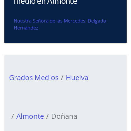
medio en Almonte
Nuestra Señora de las Mercedes
,
Delgado
Hernández
Grados Medios
Huelva
Almonte
Doñana