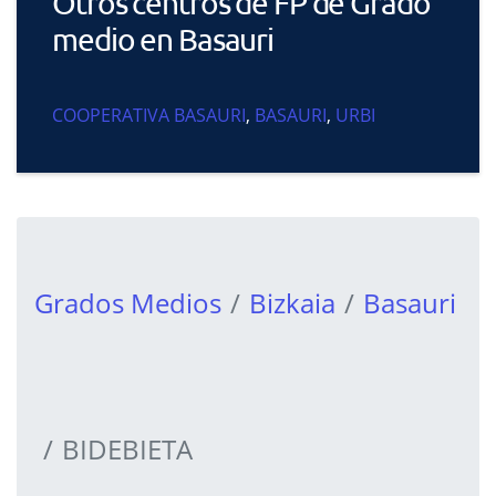
Otros centros de FP de Grado
medio en Basauri
COOPERATIVA BASAURI
,
BASAURI
,
URBI
Grados Medios
Bizkaia
Basauri
BIDEBIETA