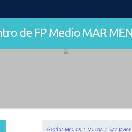
ntro de FP Medio MAR ME
Grados Medios
Murcia
San Javier