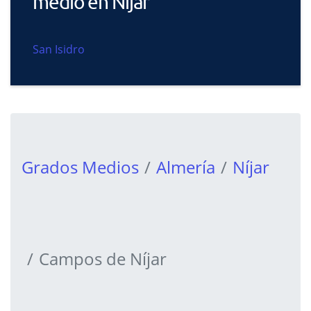
medio en Níjar
San Isidro
Grados Medios
Almería
Níjar
Campos de Níjar