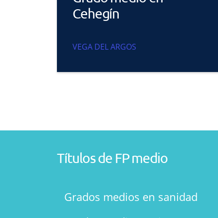
Cehegín
VEGA DEL ARGOS
Títulos de FP medio
Grados medios en sanidad