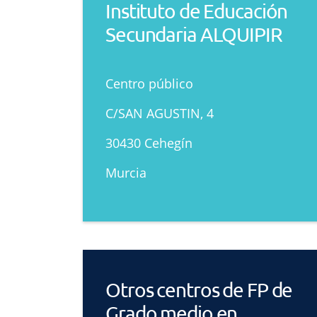
Instituto de Educación
Secundaria ALQUIPIR
Centro público
C/SAN AGUSTIN, 4
30430 Cehegín
Murcia
Otros centros de FP de
Grado medio en