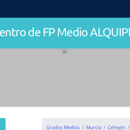
entro de FP Medio ALQUIP
Grados Medios
Murcia
Cehegín