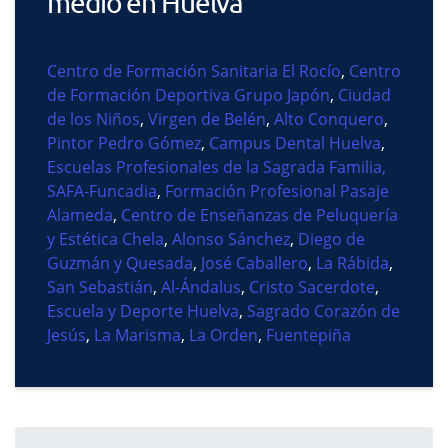
medio en Huelva
Centro de Formación Sanitaria El Rocío
,
Centro
de Formación Deportiva Grupo Japón
,
Ciudad
de los Niños
,
Virgen de Belén
,
Alto Conquero
,
Pintor Pedro Gómez
,
Campus Dental Huelva
,
Escuelas Profesionales de la Sagrada Familia,
SAFA-Funcadia
,
Formación Profesional Pasaje
Alameda
,
Centro de Enseñanzas de Peluquería
y Estética Chela
,
Alonso Sánchez
,
Diego de
Guzmán y Quesada
,
José Caballero
,
La Rábida
,
San Sebastián
,
Al-Ándalus
,
Cristo Sacerdote
,
Escuela y Deporte Huelva
,
Sagrado Corazón de
Jesús
,
La Marisma
,
La Orden
,
Fuentepiña