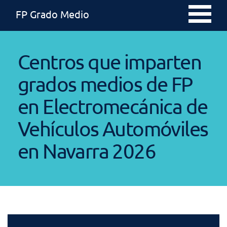
FP Grado Medio
Centros que imparten
grados medios de FP
en Electromecánica de
Vehículos Automóviles
en Navarra 2026