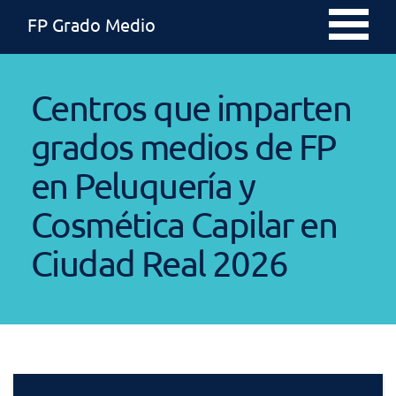
FP Grado Medio
Centros que imparten
grados medios de FP
en Peluquería y
Cosmética Capilar en
Ciudad Real 2026