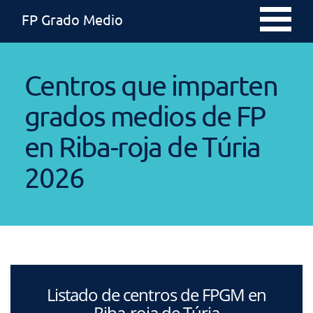
FP Grado Medio
Centros que imparten
grados medios de FP
en Riba-roja de Túria
2026
Listado de centros de FPGM en
Riba-roja de Túria