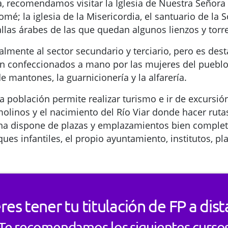
a, recomendamos visitar la Iglesia de Nuestra Señora 
lomé; la iglesia de la Misericordia, el santuario de la 
allas árabes de las que quedan algunos lienzos y torr
lmente al sector secundario y terciario, pero es dest
 confeccionados a mano por las mujeres del pueblo.
 mantones, la guarnicionería y la alfarería.
a población permite realizar turismo e ir de excursió
 molinos y el nacimiento del Río Viar donde hacer rut
na dispone de plazas y emplazamientos bien completo
ues infantiles, el propio ayuntamiento, institutos, pla
res tener tu titulación de FP a dist
Te recomendamos los siguientes curso