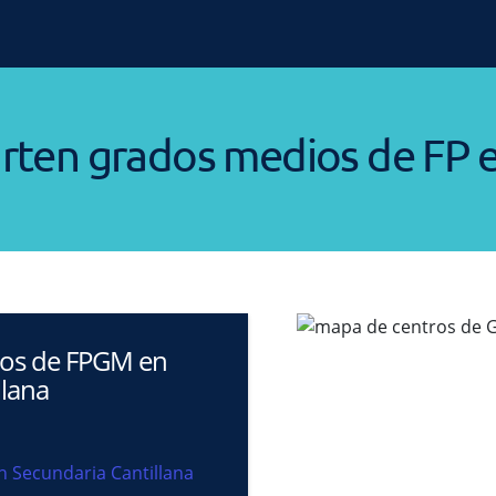
rten grados medios de FP e
ros de FPGM en
llana
n Secundaria Cantillana