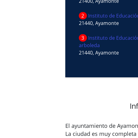
21400, Ayamonte
2
Instituto de Educació
21440, Ayamonte
3
Instituto de Educaci
arboleda
21440, Ayamonte
In
El ayuntamiento de Ayamont
La ciudad es muy completa y