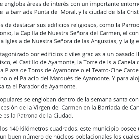
ue engloba áreas de interés con un importante entorn
e la barriada Punta del Moral, y la ciudad de Isla Crist
 de destacar sus edificios religiosos, como la Parroq
Antonio, la Capilla de Nuestra Señora del Carmen, el c
la Iglesia de Nuestra Señora de las Angustias, y la Igl
gonizado por edificios civiles gracias a un pasado l
isco, el Castillo de Ayamonte, la Torre de Isla Canela 
 Plaza de Toros de Ayamonte o el Teatro-Cine Card
o o el Palacio del Marqués de Ayamonte. Y para alo
esalta el Parador de Ayamonte.
populares se engloban dentro de la semana santa con
ocesión de la Virgen del Carmen en la Barriada de Can
 es la Patrona de la Ciudad.
los 140 kilómetros cuadrados, este municipio posee 
a a un buen número de núcleos poblacionales los cuale