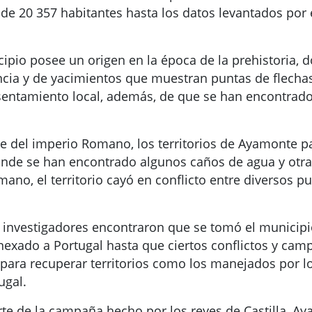
l de 20 357 habitantes hasta los datos levantados por
nicipio posee un origen en la época de la prehistoria
ncia y de yacimientos que muestran puntas de flecha
entamiento local, además, de que se han encontrado
e del imperio Romano, los territorios de Ayamonte pa
de se han encontrado algunos caños de agua y otras
mano, el territorio cayó en conflicto entre diversos p
s investigadores encontraron que se tomó el municip
exado a Portugal hasta que ciertos conflictos y cam
 para recuperar territorios como los manejados por 
ugal.
rte de la campaña hecho por los reyes de Castilla, Ay