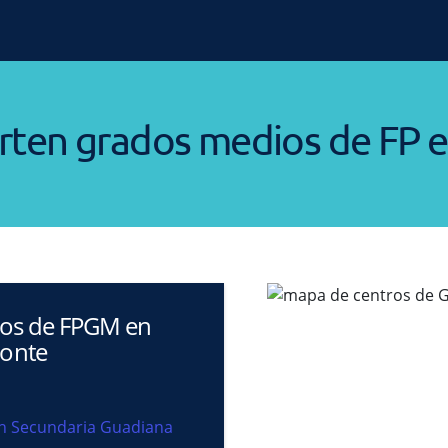
rten grados medios de FP
ros de FPGM en
onte
ón Secundaria Guadiana