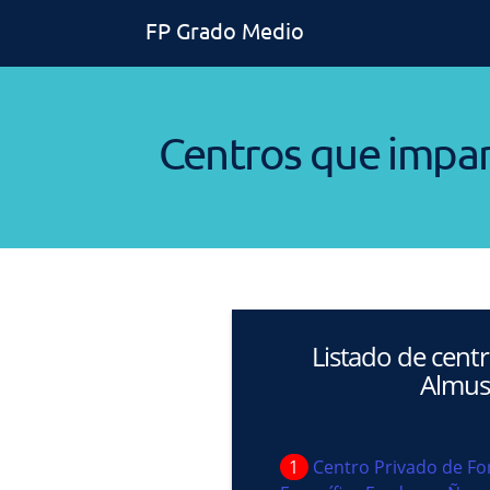
FP Grado Medio
Centros que impa
Listado de cent
Almus
1
Centro Privado de Fo