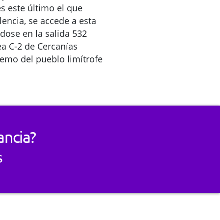
s este último el que
encia, se accede a esta
ndose en la salida 532
ea C-2 de Cercanías
remo del pueblo limítrofe
ancia?
s