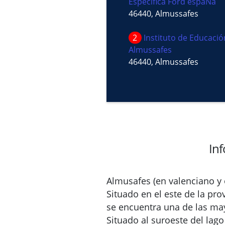
Específica Ford espaÑa
46440, Almussafes
2
Instituto de Educaci
Almussafes
46440, Almussafes
In
Almusafes (en valenciano y
Situado en el este de la pro
se encuentra una de las ma
Situado al suroeste del lago