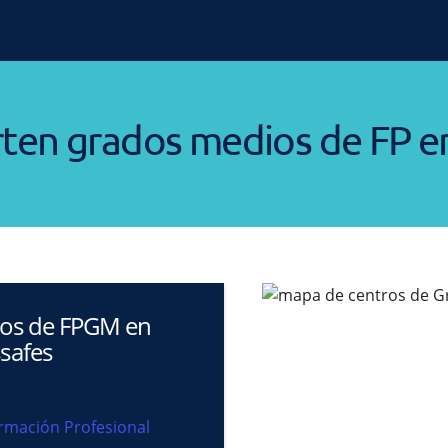
rten grados medios de FP e
ros de FPGM en
safes
rmación Profesional